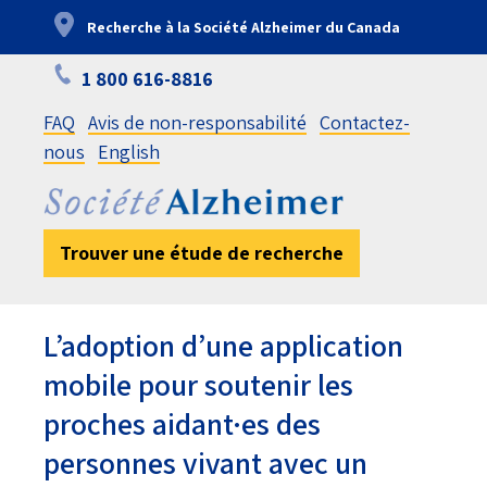
Aller
Recherche à la Société Alzheimer du Canada
au
contenu
1 800 616-8816
principal
FAQ
Avis de non-responsabilité
Contactez-
nous
English
Trouver une étude de recherche
L’adoption d’une application
mobile pour soutenir les
proches aidant·es des
personnes vivant avec un