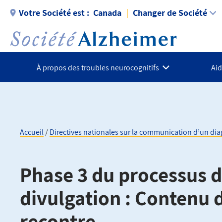
Aller
Votre Société est :
Canada
Changer de Société
au
contenu
principal
À propos des troubles neurocognitifs
Aid
Accueil
Directives nationales sur la communication d’un dia
Fil
Phase 3 du processus 
d'Ariane
divulgation : Contenu d
recontre