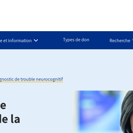
Types de don
e et information
Recherche
gnostic de trouble neurocognitif
de
e la