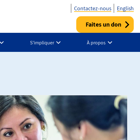
Contactez-nous
English
Faites un don
Utility
-
S’impliquer
À propos
Fr
-
Canada