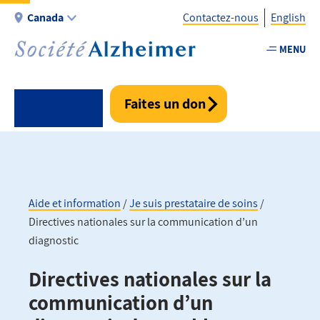
Aller
Canada
Contactez-nous
English
au
contenu
MENU
Utility
principal
-
Fr
Faites un don
-
Canada
Aide et information
Je suis prestataire de soins
Directives nationales sur la communication d’un
Fil
diagnostic
d'Ariane
Directives nationales sur la
communication d’un