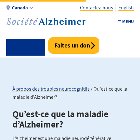
Aller
Canada
Contactez-nous
English
au
contenu
MENU
Utility
principal
-
Fr
Faites un don
-
Canada
À propos des troubles neurocognitifs
Qu'est-ce que la
maladie d'Alzheimer?
Fil
d'Ariane
Qu’est-ce que la maladie
d’Alzheimer?
L’Alzheimer est une maladie neurodégénérative