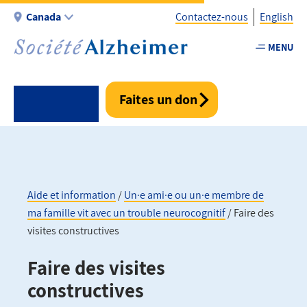
Aller
Canada
Contactez-nous
English
au
contenu
MENU
Utility
principal
-
Fr
Faites un don
-
Canada
Aide et information
Un·e ami·e ou un·e membre de
ma famille vit avec un trouble neurocognitif
Faire des
Fil
visites constructives
d'Ariane
Faire des visites
constructives