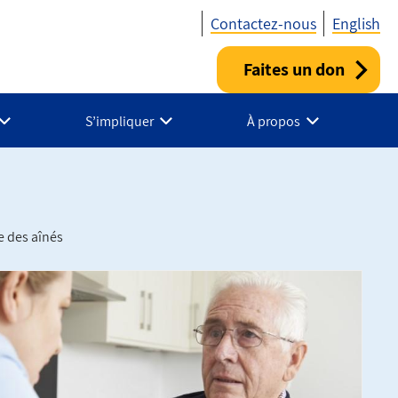
Contactez-nous
English
Faites un don
Utility
-
S’impliquer
À propos
Fr
-
Canada
e des aînés