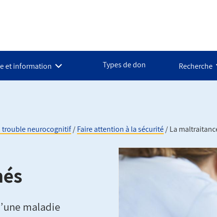
Types de don
e et information
Recherche
 trouble neurocognitif
Faire attention à la sécurité
La maltraitanc
nés
d’une maladie