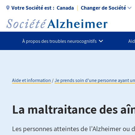
Aller
Votre Société est :
Canada
Changer de Société
au
contenu
principal
À propos des troubles neurocognitifs
Aid
Aide et information
Je prends soin d’une personne ayant un
Fil
La maltraitance des aî
d'Ariane
Les personnes atteintes de l’Alzheimer ou 