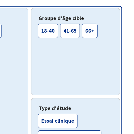
Groupe d'âge cible
18-40
41-65
66+
Type d'étude
Essai clinique