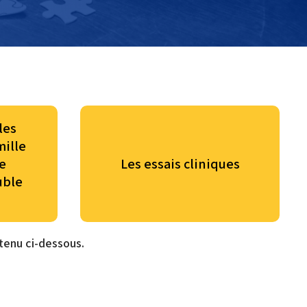
les
ille
e
Les essais cliniques
uble
ntenu ci-dessous.