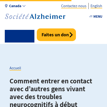
Aller
Canada
Contactez-nous
English
au
contenu
MENU
Utility
principal
-
Fr
Faites un don
-
Canada
Accueil
Fil
Comment entrer en contact
d'Ariane
avec d’autres gens vivant
avec des troubles
neurocognitifs à début