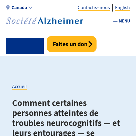
Aller
Canada
Contactez-nous
English
au
contenu
MENU
Utility
principal
-
Fr
Faites un don
-
Canada
Accueil
Fil
Comment certaines
d'Ariane
personnes atteintes de
troubles neurocognitifs — et
leurs entourages — se