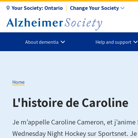
Skip
Your Society:
Ontario
Change Your Society
to
main
content
About dementia
Help and support
Home
Breadcrumb
L'histoire de Caroline
Je m’appelle Caroline Cameron, et j’anime
Wednesday Night Hockey sur Sportsnet. Je m