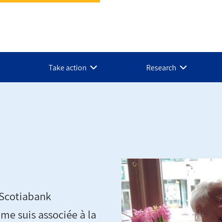
Take action
Research
 Scotiabank
e suis associée à la