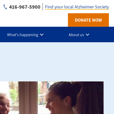
416-967-5900
Find your local Alzheimer Society
Utility
DONATE NOW
-
What's happening
About us
ON