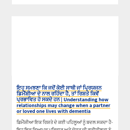
ਇਹ ਸਮਝਣਾ ਕਿ ਜਦੋਂ ਕੋਈ ਸਾਥੀ ਜਾਂ ਪ੍ਰਿਯਜਨ
ਡਿਮੈਂਸ਼ੀਆ ਦੇ ਨਾਲ ਰਹਿੰਦਾ ਹੈ, ਤਾਂ ਰਿਸ਼ਤੇ ਕਿਵੇਂ
ਪ੍ਰਭਾਵਿਤ ਹੋ ਸਕਦੇ ਹਨ | Understanding how
relationships may change when a partner
or loved one lives with dementia
ਡਿਮੈਂਸ਼ੀਆ ਇਕ ਰਿਸ਼ਤੇ ਦੇ ਕਈ ਪਹਿਲੂਆਂ ਨੂੰ ਬਦਲ ਸਕਦਾ ਹੈ-
ਇਹ ਇਕ ਵਿਆਪਕ ਪਰਿਵਾਰ ਅਤੇ ਦੋਸਤ ਦੀ ਗਤੀਸ਼ੀਲਤਾ ਨੂੰ