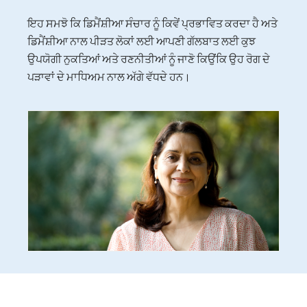
ਇਹ ਸਮਝੋ ਕਿ ਡਿਮੈਂਸ਼ੀਆ ਸੰਚਾਰ ਨੂੰ ਕਿਵੇਂ ਪ੍ਰਭਾਵਿਤ ਕਰਦਾ ਹੈ ਅਤੇ
ਡਿਮੈਂਸ਼ੀਆ ਨਾਲ ਪੀੜਤ ਲੋਕਾਂ ਲਈ ਆਪਣੀ ਗੱਲਬਾਤ ਲਈ ਕੁਝ
ਉਪਯੋਗੀ ਨੁਕਤਿਆਂ ਅਤੇ ਰਣਨੀਤੀਆਂ ਨੂੰ ਜਾਣੋ ਕਿਉਂਕਿ ਉਹ ਰੋਗ ਦੇ
ਪੜਾਵਾਂ ਦੇ ਮਾਧਿਅਮ ਨਾਲ ਅੱਗੇ ਵੱਧਦੇ ਹਨ।