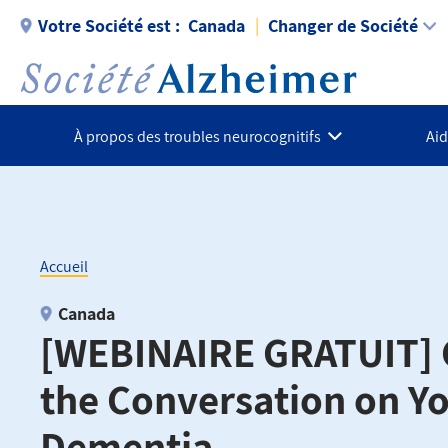
Aller
Votre Société est :
Canada
Changer de Société
au
contenu
principal
À propos des troubles neurocognitifs
Aid
Accueil
Fil
Canada
[WEBINAIRE GRATUIT]
d'Ariane
the Conversation on Y
Dementia