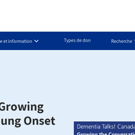
Types de don
e et information
Recherche
 Growing
oung Onset