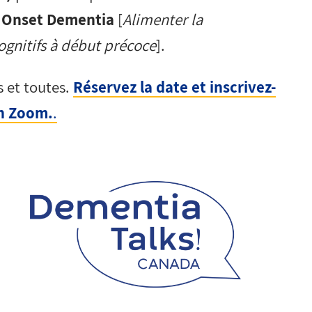
g Onset Dementia
[
Alimenter la
ognitifs à début précoce
].
s et toutes.
Réservez la date et inscrivez-
en Zoom.
.