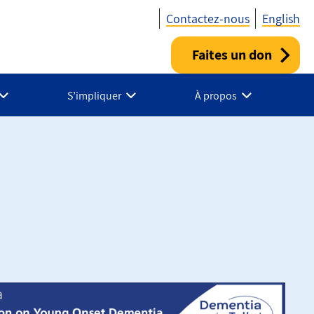
Contactez-nous
English
Faites un don
Utility
-
S’impliquer
À propos
Fr
-
Canada