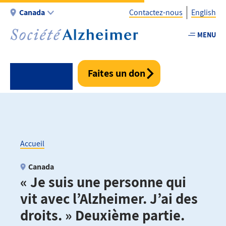
Aller
Canada
Contactez-nous
English
au
contenu
MENU
Utility
principal
-
Fr
Faites un don
-
Canada
Accueil
Fil
Canada
« Je suis une personne qui
d'Ariane
vit avec l’Alzheimer. J’ai des
droits. » Deuxième partie.