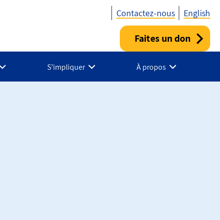
Contactez-nous
English
Faites un don
Utility
-
S’impliquer
À propos
Fr
-
Canada