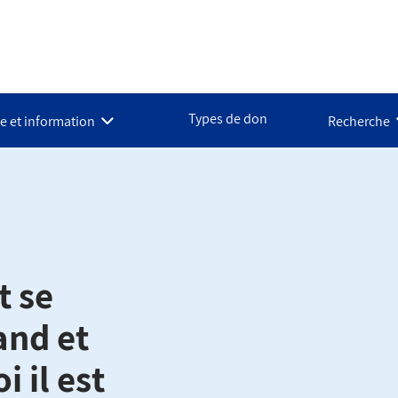
Types de don
e et information
Recherche
t se
and et
 il est