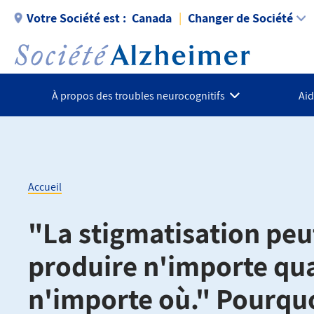
Aller
Votre Société est :
Canada
Changer de Société
au
contenu
principal
À propos des troubles neurocognitifs
Aid
Accueil
Fil
"La stigmatisation peu
d'Ariane
produire n'importe qu
n'importe où." Pourquoi