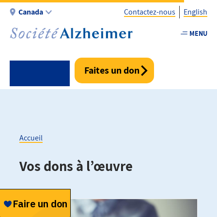
Aller
Canada
Contactez-nous
English
au
contenu
MENU
Utility
principal
-
Fr
Faites un don
-
Canada
Accueil
Fil
Vos dons à l’œuvre
d'Ariane