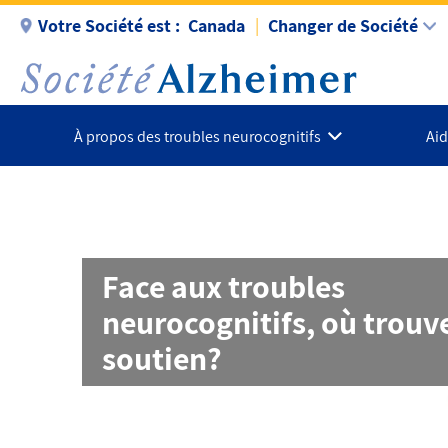
Aller
Votre Société est :
Canada
Changer de Société
au
contenu
principal
À propos des troubles neurocognitifs
Aid
Face aux troubles
neurocognitifs, où trouv
soutien?