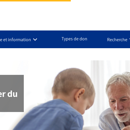
Types de don
e et information
Recherche
er du