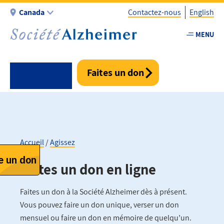
Aller
Canada
Contactez-nous
English
au
contenu
MENU
Utility
principal
-
Fr
Faites un don
-
Canada
Accueil
Agissez
Fil
Faites un don en ligne
d'Ariane
Faites un don à la Société Alzheimer dès à présent.
Vous pouvez faire un don unique, verser un don
mensuel ou faire un don en mémoire de quelqu’un.