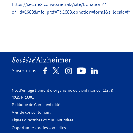
https://secure2.convio.net/alz/site/Donation2?
df_id=1683&mfc_pref=T&1683.donation=form1&s_locale=fr
Suivez-nous :
No. d'enregistrement d'organisme de bienfaisance : 11878
4925 RR0001
Politique de Confidentialité
Avis de consentement
Utility
Lignes directrices communautaires
Footer
Opportunités professionnelles