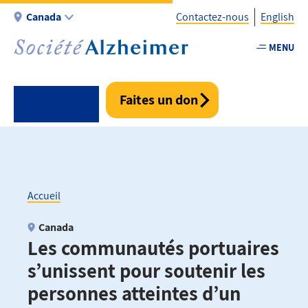
Aller
Canada
Contactez-nous
English
au
contenu
MENU
Utility
principal
-
Fr
Faites un don
-
Canada
Accueil
Fil
Canada
Les communautés portuaires
d'Ariane
s’unissent pour soutenir les
personnes atteintes d’un