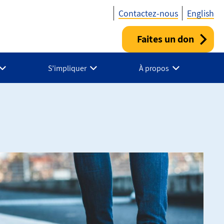
Contactez-nous
English
Faites un don
Utility
-
S’impliquer
À propos
Fr
-
Canada