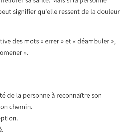
ut signifier qu'elle ressent de la douleur
ive des mots « errer » et « déambuler »,
romener ».
ité de la personne à reconnaître son
son chemin.
eption.
é.