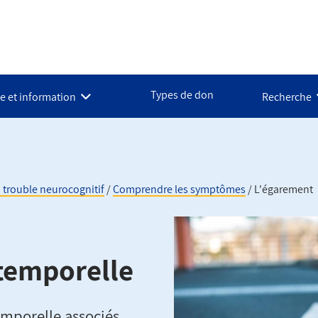
Types de don
e et information
Recherche
 trouble neurocognitif
Comprendre les symptômes
L'égarement
-temporelle
mporelle associés