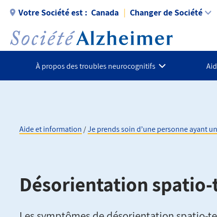
Aller
Votre Société est :
Canada
Changer de Société
au
contenu
principal
À propos des troubles neurocognitifs
Aid
Aide et information
Je prends soin d’une personne ayant un
Fil
d'Ariane
Désorientation spatio
Les symptômes de désorientation spatio-te