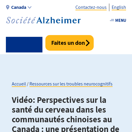
Aller
Canada
Contactez-nous
English
au
contenu
MENU
Utility
principal
-
Fr
Faites un don
-
Canada
Accueil
Ressources sur les troubles neurocognitifs
Fil
Vidéo: Perspectives sur la
d'Ariane
santé du cerveau dans les
communautés chinoises au
Canada : une présentation de