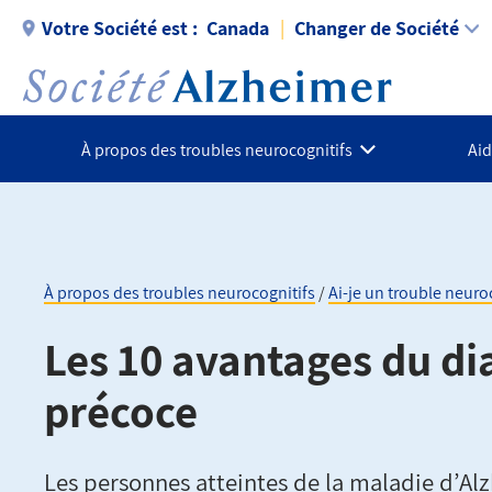
Aller
Votre Société est :
Canada
Changer de Société
au
contenu
principal
À propos des troubles neurocognitifs
Aid
À propos des troubles neurocognitifs
Ai-je un trouble neuro
Fil
Les 10 avantages du di
d'Ariane
précoce
Les personnes atteintes de la maladie d’Al