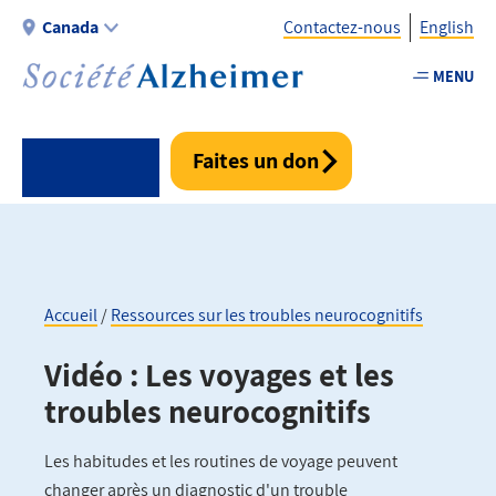
Aller
Canada
Contactez-nous
English
au
contenu
MENU
Utility
principal
-
Fr
Faites un don
-
Canada
Accueil
Ressources sur les troubles neurocognitifs
Fil
Vidéo : Les voyages et les
d'Ariane
troubles neurocognitifs
Les habitudes et les routines de voyage peuvent
changer après un diagnostic d'un trouble