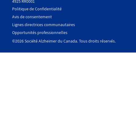
4925 RR0001
Politique de Confidentialité
Avis de consentement
Utility
Lignes directrices communautaires
Footer
Opportunités professionnelles
-
©2026 Société Alzheimer du Canada. Tous droits réservés.
Fr
-
Canada