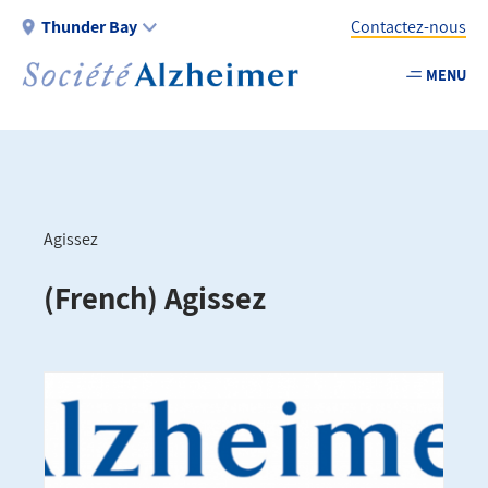
Aller
Thunder Bay
Contactez-nous
au
contenu
MENU
Utility
principal
-
Fr
-
Thunder
Agissez
Bay
Fil
(French) Agissez
d'Ariane