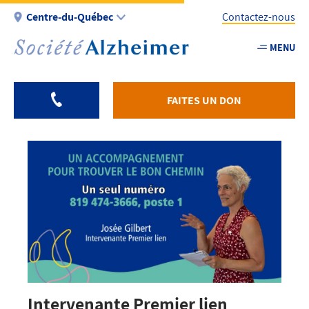
Aller
Centre-du-Québec
Contactez-nous
au
contenu
MENU
Utility
principal
-
Fr
FAITES UN DON
-
Centreduqu
Intervenante Premier lien