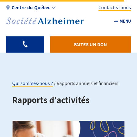
Aller
Centre-du-Québec
Contactez-nous
au
contenu
MENU
Utility
principal
-
Fr
FAITES UN DON
-
Centreduqu
Qui sommes-nous ?
Rapports annuels et financiers
Fil
Rapports d'activités
d'Ariane