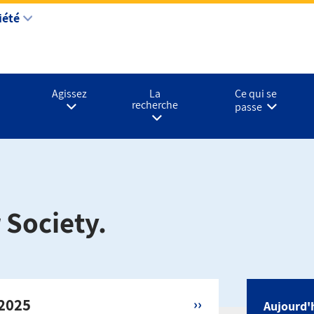
iété
Agissez
La
Ce qui se
recherche
passe
 Society.
 2025
››
Aujourd'