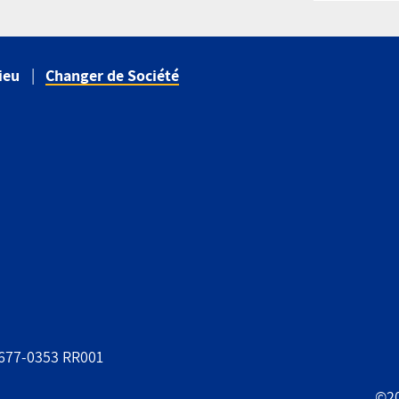
ieu
Changer de Société
8677-0353 RR001
©20