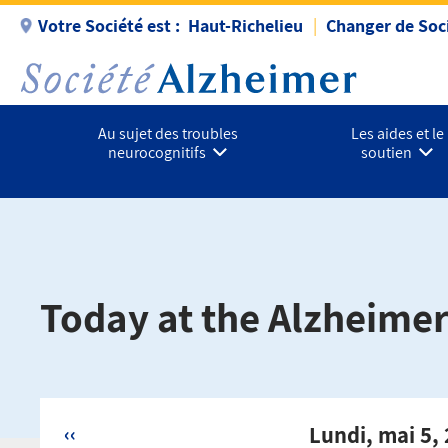
Aller
Votre Société est :
Haut-Richelieu
Changer de Soc
au
contenu
principal
Au sujet des troubles
Les aides et le
neurocognitifs
soutien
Today at the Alzheimer
‹‹
Lundi, mai 5,