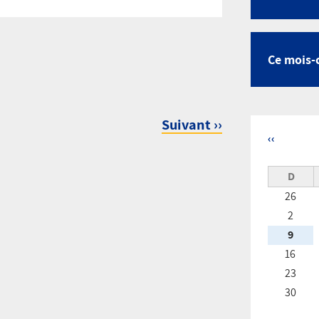
Calen
Ce mois-
Suivant
››
‹‹
Pagina
D
26
2
9
16
23
30