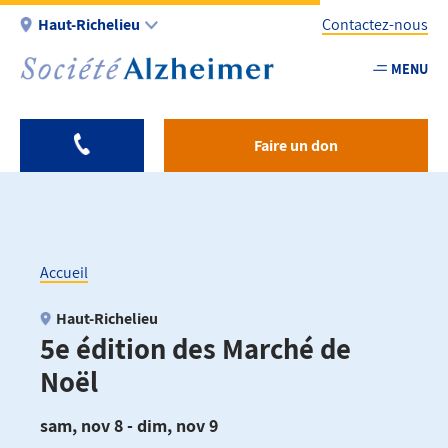
Aller
Haut-Richelieu
Contactez-nous
au
contenu
MENU
Utility
principal
-
Fr
Faire un don
-
Hautricheli
Accueil
Fil
Haut-Richelieu
5e édition des Marché de
d'Ariane
Noël
sam, nov 8 - dim, nov 9