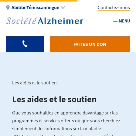
Aller
Abitibi-Témiscamingue
Contactez-nous
au
contenu
MENU
Utility
principal
-
Fr
FAITES UN DON
-
Abitibi
Les aides et le soutien
Fil
Les aides et le soutien
d'Ariane
Que vous souhaitiez en apprendre davantage sur les
programmes et services offerts ou que vous cherchiez
simplement des informations sur la maladie