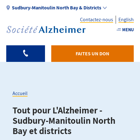
Aller
Sudbury-Manitoulin North Bay & Districts
au
Contactez-nous
English
contenu
principal
MENU
Utility
-
FAITES UN DON
Fr
-
Sudbury
Accueil
Fil
Tout pour L'Alzheimer -
d'Ariane
Sudbury-Manitoulin North
Bay et districts