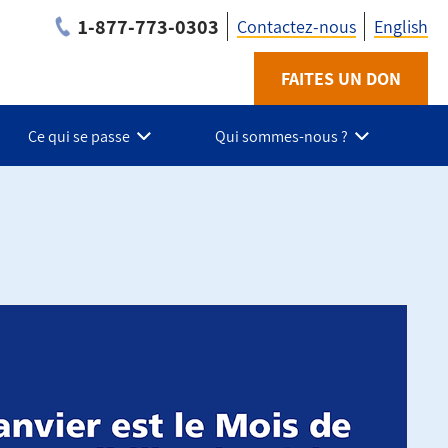
1-877-773-0303
Contactez-nous
English
Utility
FAITES UN DON
-
Ce qui se passe
Qui sommes-nous ?
Fr
-
Suroit