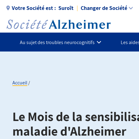
Aller
Votre Société est :
Suroît
Changer de Société
au
contenu
principal
Au sujet des troubles neurocognitifs
Les aides
Accueil
Fil
d'Ariane
Le Mois de la sensibilis
maladie d'Alzheimer