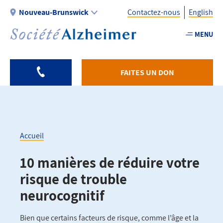
Aller
Nouveau-Brunswick
Contactez-nous
English
au
contenu
MENU
Utility
principal
-
Fr
FAITES UN DON
-
NB
Accueil
Fil
10 manières de réduire votre
d'Ariane
risque de trouble
neurocognitif
Bien que certains facteurs de risque, comme l’âge et la