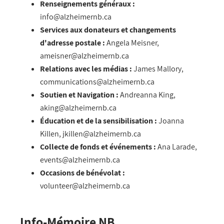
Renseignements généraux
:
info@alzheimernb.ca
Services aux donateurs et changements
d'adresse postale
:
Angela Meisner,
ameisner@alzheimernb.ca
Relations avec les médias
:
James Mallory,
communications@alzheimernb.ca
Soutien et Navigation :
Andreanna King,
aking@alzheimernb.ca
Éducation et de la sensibilisation
:
Joanna
Killen,
jkillen@alzheimernb.ca
Collecte de fonds et
é
v
é
nements :
Ana Larade,
events@alzheimernb.ca
Occasions de b
é
n
é
volat :
volunteer@alzheimernb.ca
Info-Mémoire NB