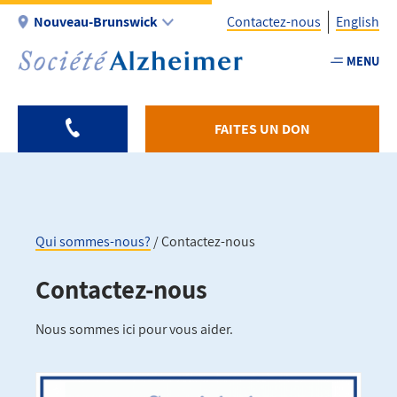
Aller
Nouveau-Brunswick
Contactez-nous
English
au
contenu
MENU
Utility
principal
-
Fr
FAITES UN DON
-
NB
Qui sommes-nous?
Contactez-nous
Fil
Contactez-nous
d'Ariane
Nous sommes ici pour vous aider.