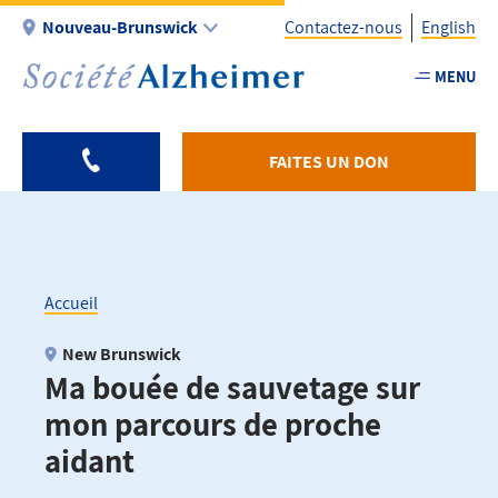
Aller
Nouveau-Brunswick
Contactez-nous
English
au
contenu
MENU
Utility
principal
-
Fr
FAITES UN DON
-
NB
Accueil
Fil
New Brunswick
Ma bouée de sauvetage sur
d'Ariane
mon parcours de proche
aidant