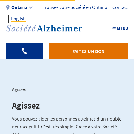
Aller
Ontario
Trouvez votre Société en Ontario
Contact
au
English
contenu
Utility
principal
MENU
-
Fr
-
FAITES UN DON
ON
Agissez
Fil
Agissez
d'Ariane
Vous pouvez aider les personnes atteintes d’un trouble
neurocognitif. C’est très simple! Grâce à votre Société