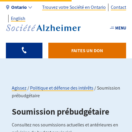
Aller
Ontario
Trouvez votre Société en Ontario
Contact
au
English
contenu
Utility
principal
MENU
-
Fr
-
FAITES UN DON
ON
Agissez
Politique et défense des intérêts
Soumission
prébudgétaire
Fil
d'Ariane
Soumission prébudgétaire
Consultez nos soumissions actuelles et antérieures en