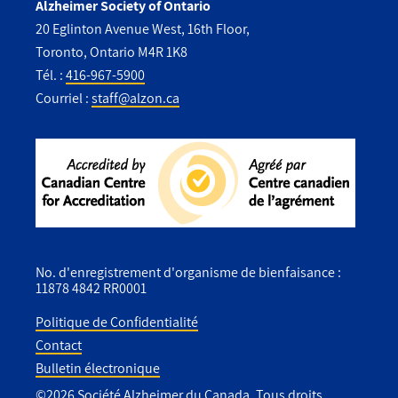
Alzheimer Society of Ontario
20 Eglinton Avenue West, 16th Floor,
Toronto, Ontario M4R 1K8
Tél. :
416-967-5900
Courriel :
staff@alzon.ca
No. d'enregistrement d'organisme de bienfaisance :
11878 4842 RR0001
Politique de Confidentialité
Contact
Utility
Bulletin électronique
Footer
©2026 Société Alzheimer du Canada. Tous droits