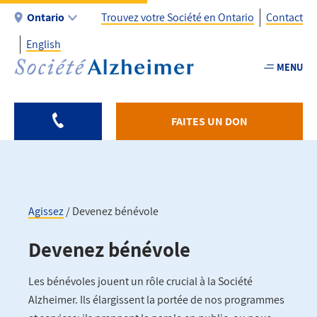
Aller
Ontario
Trouvez votre Société en Ontario
Contact
au
English
contenu
Utility
principal
MENU
-
Fr
-
FAITES UN DON
ON
Agissez
Devenez bénévole
Fil
Devenez bénévole
d'Ariane
Les bénévoles jouent un rôle crucial à la Société
Alzheimer. Ils élargissent la portée de nos programmes