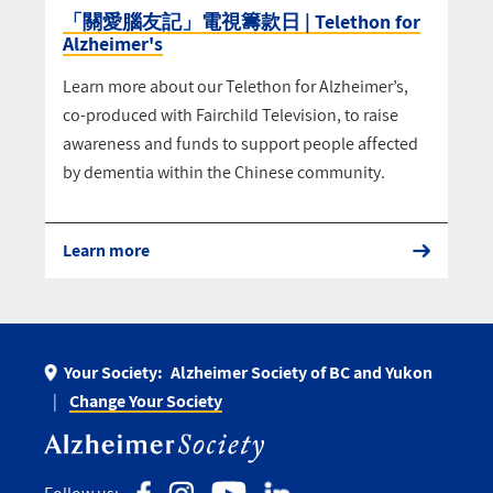
「關愛腦友記」電視籌款日 | Telethon for
Alzheimer's
Learn more about our Telethon for Alzheimer’s,
co-produced with Fairchild Television, to raise
awareness and funds to support people affected
by dementia within the Chinese community.
Learn more
Your Society:
Alzheimer Society of BC and Yukon
Change Your Society