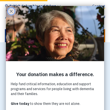
Skip
British Columbia and Yukon
Contact
to
main
MENU
Utility
content
-
BC
DONATE NOW
Home
Breadcrumb
籌款活動 | Fundraising
events