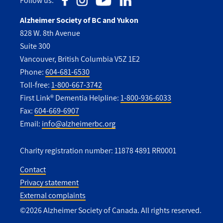
Follow us:
Alzheimer Society of BC and Yukon
828 W. 8th Avenue
Suite 300
Vancouver, British Columbia V5Z 1E2
Phone:
604-681-6530
Toll-free:
1-800-667-3742
First Link® Dementia Helpline:
1-800-936-6033
Fax:
604-669-6907
Email:
info@alzheimerbc.org
Charity registration number: 11878 4891 RR0001
Contact
Privacy statement
Utility
External complaints
Footer
©2026 Alzheimer Society of Canada. All rights reserved.
-