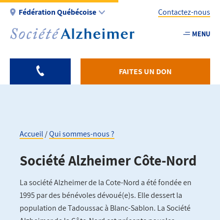
Aller
Fédération Québécoise
Contactez-nous
au
contenu
MENU
Utility
principal
-
Fr
FAITES UN DON
-
Federation
Accueil
Qui sommes-nous ?
Fil
Société Alzheimer Côte-Nord
d'Ariane
La société Alzheimer de la Cote-Nord a été fondée en
1995 par des bénévoles dévoué(e)s. Elle dessert la
population de Tadoussac à Blanc-Sablon. La Société