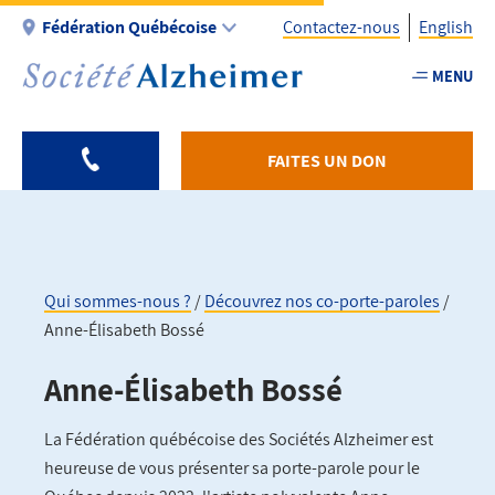
Aller
Fédération Québécoise
Contactez-nous
English
au
contenu
MENU
Utility
principal
-
Fr
FAITES UN DON
-
Federationquebec
Qui sommes-nous ?
Découvrez nos co-porte-paroles
Anne-Élisabeth Bossé
Fil
d'Ariane
Anne-Élisabeth Bossé
La Fédération québécoise des Sociétés Alzheimer est
heureuse de vous présenter sa porte-parole pour le