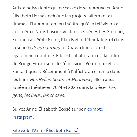
Artiste polyvalente qui ne cesse de se renouveler, Anne-
Élisabeth Bossé enchaîne les projets, alternant du
drame à l'humour tant au théâtre qu'à la télévision et
au cinéma. Nous l'avons vu dans les séries Les Simone,
En tout cas, Série Noire, Plan B et Indéfendable, et dans
la série
Gâtées pourries
sur Crave dont elle est
également coautrice.
Elle est collaboratrice à la radio
de Rouge Fm au sein de l'émission "Véronique et les
Fantastiques". Récemment à l'affiche au cinéma dans
les films
N
os Belles-Sœurs et Menteuse,
elle a aussi
jouée au thêatre en 2024 et 2025
dans la pièce :
Les
gens, les lieux, les choses.
Suivez Anne-Élisabeth Bossé sur son
compte
Instagram
.
Site web d'Anne-Élisabeth Bossé.