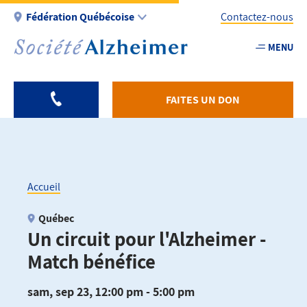
Aller
Fédération Québécoise
Contactez-nous
au
contenu
MENU
Utility
principal
-
Fr
FAITES UN DON
-
Federation
Accueil
Fil
Québec
Un circuit pour l'Alzheimer -
d'Ariane
Match bénéfice
sam, sep 23, 12:00 pm - 5:00 pm