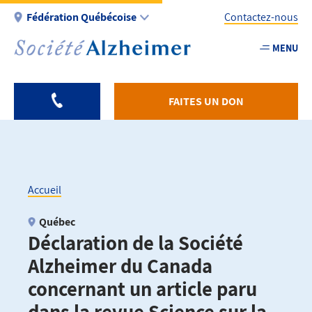
Aller
Fédération Québécoise
Contactez-nous
au
contenu
MENU
Utility
principal
-
Fr
FAITES UN DON
-
Federation
Accueil
Fil
Québec
Déclaration de la Société
d'Ariane
Alzheimer du Canada
concernant un article paru
dans la revue Science sur la