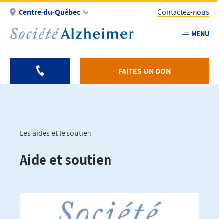
Aller
Centre-du-Québec
Contactez-nous
au
contenu
MENU
Utility
principal
-
Fr
FAITES UN DON
-
Centreduqu
Les aides et le soutien
Fil
Aide et soutien
d'Ariane