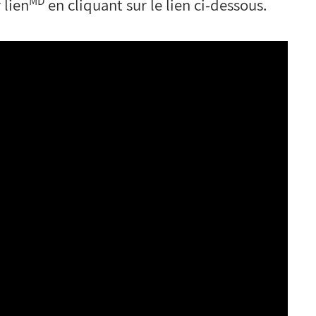
MD
 lien
en cliquant sur le lien ci-dessous.