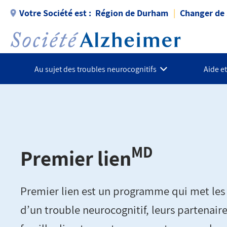
Aller
Votre Société est :
Région de Durham
Changer de 
au
contenu
principal
Au sujet des troubles neurocognitifs
Aide e
MD
Premier lien
Premier lien est un programme qui met les
d’un trouble neurocognitif, leurs partenaire