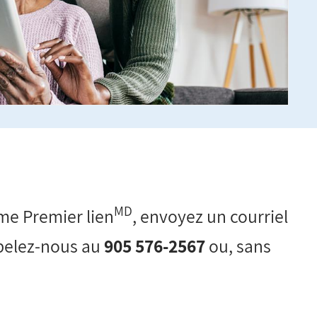
MD
me Premier lien
,
envoyez un courriel
pelez-nous au
905 576-2567
ou, sans