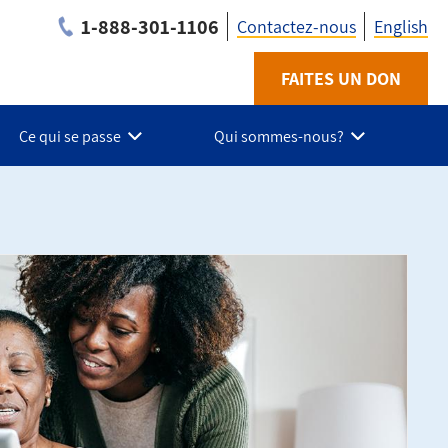
1-888-301-1106
Contactez-nous
English
Utility
FAITES UN DON
-
Ce qui se passe
Qui sommes-nous?
Fr
-
Durham