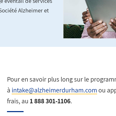
e éventail de services
Société Alzheimer et
Pour en savoir plus long sur le program
à
intake@alzheimerdurham.com
ou ap
frais, au
1 888 301-1106
.