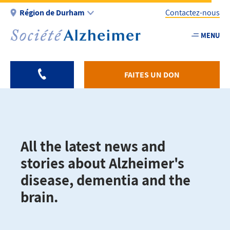
Aller
Région de Durham
Contactez-nous
au
contenu
MENU
Utility
principal
-
Fr
FAITES UN DON
-
Durham
All the latest news and
stories about Alzheimer's
disease, dementia and the
brain.