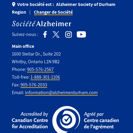
Votre Société est :
Alzheimer Society of Durham
Region
Changer de Société
Suivez-nous :
Main office
1600 Stellar Dr., Suite 202
Whitby, Ontario L1N 9B2
Phone:
905-576-2567
Toll-free:
1-888-301-1106
Fax:
905-576-2033
Email:
information@alzheimerdurham.com