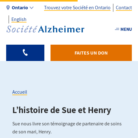
Aller
Ontario
Trouvez votre Société en Ontario
Contact
au
English
contenu
Utility
principal
MENU
-
Fr
-
FAITES UN DON
ON
Accueil
Fil
L’histoire de Sue et Henry
d'Ariane
Sue nous livre son témoignage de partenaire de soins
de son mari, Henry.